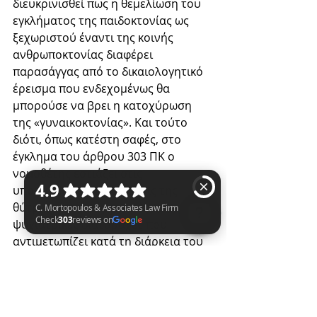
διευκρινισθεί πως η θεμελίωση του 
εγκλήματος της παιδοκτονίας ως 
ξεχωριστού έναντι της κοινής 
ανθρωποκτονίας διαφέρει 
παρασάγγας από το δικαιολογητικό 
έρεισμα που ενδεχομένως θα 
μπορούσε να βρει η κατοχύρωση 
της «γυναικοκτονίας». Και τούτο 
διότι, όπως κατέστη σαφές, στο 
έγκλημα του άρθρου 303 ΠΚ ο 
νομοθέτης εστιάζει στις 
υποκειμενικές περιστάσεις της 
θύτριας και τις οργανικές-
ψυχιατρικές διαταραχές που 
αντιμετωπίζει κατά τη διάρκεια του 
C. Mortopoulos & Associates Law Firm Check 303 reviews on Google
τοκετού και μετά από αυτόν. 
Αντιθέτως, σε περίπτωση που 
κατοχυρωνόταν το έγκλημα της 
«γυναικοκτονίας» ως ξεχωριστό 